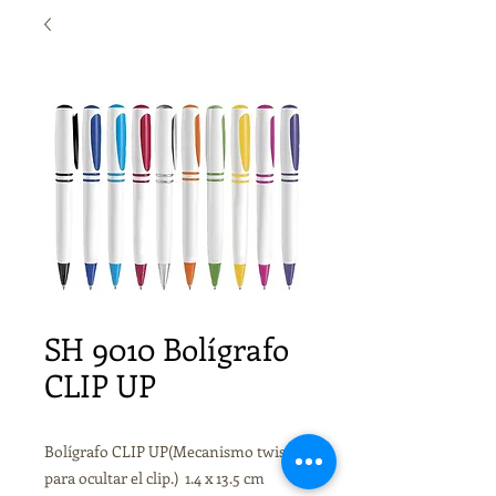
SH 9010 Bolígrafo
CLIP UP
Bolígrafo CLIP UP(Mecanismo twist
para ocultar el clip.) 1.4 x 13.5 cm