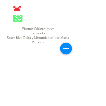
Llámanos
362 48 23
Whatsapp
477 551 28 84
Vicente Valtierra 7077
Terracota
Entre Blvd Delta y Libramiento José María
Morelos
Cilindros promocionales, plumas
promocionales, ánforas promocionales,
hieleras, bocinas, memorias usb, gorras,
antistress, mochilas tazas, libretas, carpetas,
vasos, power banks, maletas para regalo,
Sublimacion
Vinil Decorativo, vinil para autos,
calcomanias, vinil textil, vinil autoadherible,
vinil automotriz, vinil reflejante, vinil para
vidrios, rotulación de vinil
Plotter de corte, Rótulos en León Gto. Sellos