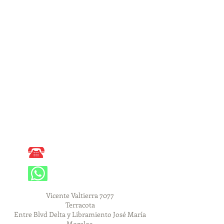
Serígrafia en playeras
Ipromomx
Imagen Promocional
Imprimimos tus Ideas Promocionales
Promocionales en León Gto
Publicidad
Recorte de vinil
Viniles Decorativos
Rotulación para Autos
Vinil en León Gto
Calcomanias
Rótulos en Guanajuato
Sellos de Goma
Sellos para Doctores
Llámanos
362 48 23
Whatsapp
477 551 28 84
Vicente Valtierra 7077
Terracota
Entre Blvd Delta y Libramiento José María
Morelos