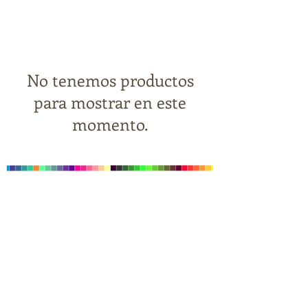
No tenemos productos
para mostrar en este
momento.
www.ipromomx.com
Ipromomx
Imagen Promocional
Promocionales en León Gto
Playeras personalizadas
Playeras Polo
Playeras sin mangas
Chalecos
Camisas
Textiles en León Gto