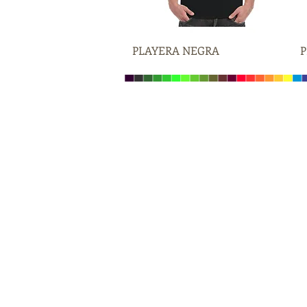
PLAYERA NEGRA
Vista rápida
P
Ipromomx
Imagen Promocional
Imprimimos tus Ideas
Promocionales
Promocionales en León Gto
Publicidad
Recorte de vinil
Viniles Decorativos
Rotulación para Autos
Vinil en León Gto
Calcomanias
Rótulos en Guanajuato
Sellos de Goma