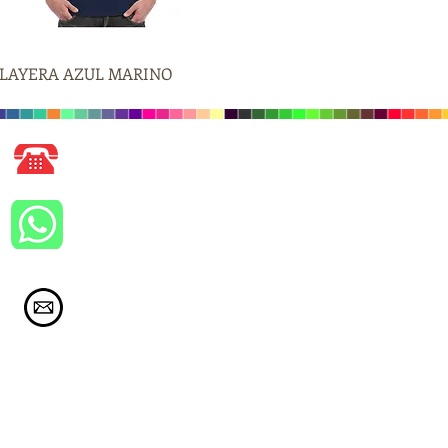
LAYERA AZUL MARINO
Vista rápida
Llámanos
362 48 23
Whatsapp 477 551 28 84
ventas@imagenpromocional.com