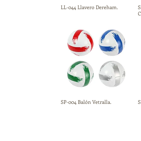
LL-044 Llavero Dereham.
Vista rápida
S
C
SP-004 Balón Vetralla.
Vista rápida
S