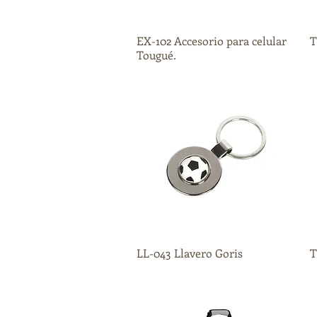
EX-102 Accesorio para celular
Vista rápida
T
Tougué.
LL-043 Llavero Goris
Vista rápida
T