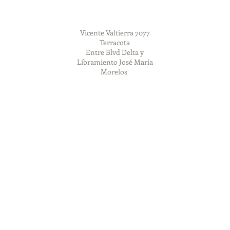
Vicente Valtierra 7077
Terracota
Entre Blvd Delta y
Libramiento José María
Morelos
ww
onales, ánforas promocionales, hieleras, bocinas, memorias usb, gor