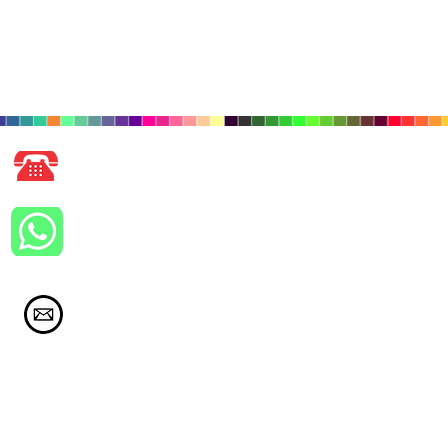
Llámanos
362 48 23
Whatsapp 477 551 28 84
ventas@imagenpromocional.com