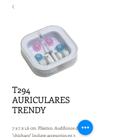
T294
AURICULARES
TRENDY
7 x 7 x 1,6 cm. Plástico. Audífonos de
"chícharo" Incluye accesorios en 3